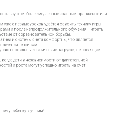
и используются более медленные красные, оранжевые или
ям уже с первых уроков удаётся освоить технику игры
арами и после непродолжительного обучения – играть
ьствие от соревновательной борьбы.
матчей и системы счёта комфортны, что является
увлечения теннисом.
олучают посильные физические нагрузки, не вредящие
о, когда дети в независимости от двигательной
стей и роста могут успешно играть на счёт.
ашему ребенку лучшим!