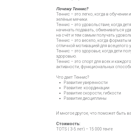
Почему Теннис?
Теннис – это легко, когда в обучени
зелёные мячики.
Теннис – это удовольствие, когда дет
начинать подавать, обмениваться уд
на счёт и тем самым получать удовол
Теннис – это весело, когда форматы 
отличной мотивацией для всецелого 
Теннис – это здоровье, когда дети п
здоровью.
Теннис – это спорт для всех и каждог
активности, функциональных способно
Что дает Теннис?
Развитие уверенности
Развитие координации
Развитие скорости, гибкости
Развитие дисциплины
И многое другое, что поможет быть в
Стоимость:
TOTS ( 3-5 лет) – 15 000 тенге